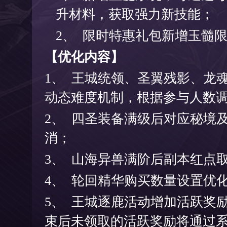
升材料，获取强力新技能；
2、
限时特惠礼包新增玉髓
【优化内容】
1、
王城统领、圣翼残影、龙
动态难度机制，根据参与人数
2、
四圣装备满级后对应秘境
消；
3、
山海异兽满阶后副本红点
4、
轮回精华购买数量设置优
5、
王城逐鹿活动增加活跃奖
束后未领取的活跃奖励将通过