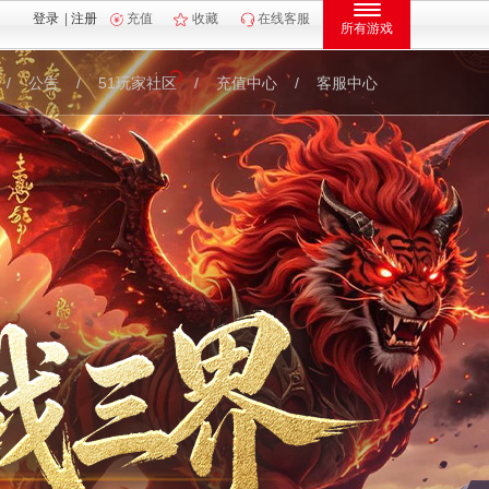
登录
|
注册
充值
收藏
在线客服
所有游戏
/
公告
/
51玩家社区
/
充值中心
/
客服中心