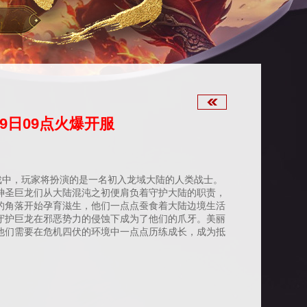
查看官网
19日09点火爆开服
戏中，玩家将扮演的是一名初入龙域大陆的人类战士。
神圣巨龙们从大陆混沌之初便肩负着守护大陆的职责，
的角落开始孕育滋生，他们一点点蚕食着大陆边境生活
守护巨龙在邪恶势力的侵蚀下成为了他们的爪牙。美丽
他们需要在危机四伏的环境中一点点历练成长，成为抵