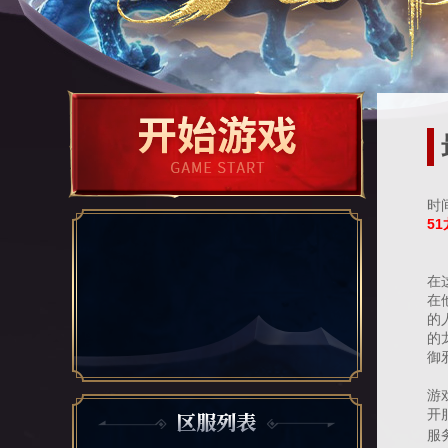
时间
5
《
在
在
的
的
御
游
开
服