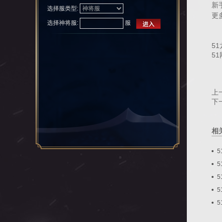
新
选择服类型:
更
选择
神将服
:
服
进入
51
5
上
下
相