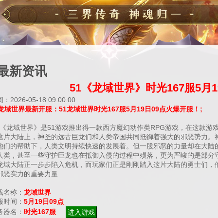
最新资讯
51《龙域世界》时光167服5月
：2026-05-18 09:00:00
1龙域世界最新开服：51
龙域世界
时光167服5月19日09点火爆开服！;
龙域世界》是51游戏推出得一款西方魔幻动作类RPG游戏，在这款游
这片大陆上，神圣的远古巨龙们和人类帝国共同抵御着强大的邪恶势力。
他们的帮助下，人类文明持续快速的发展着。但一股邪恶的力量却在大陆
人类，甚至一些守护巨龙也在抵御入侵的过程中殒落，更为严峻的是部分
龙域大陆正一步步陷入危机，而玩家们正是刚刚踏入这片大陆的勇士们，
邪恶实力的重要力量
戏名称：
龙域世界
服时间：
5月19日09点
务器名：
时光167服